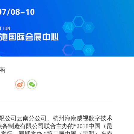
商
限公司云南分公司、杭州海康威视数字技术
备制造有限公司联合主办的“
2018
中国（昆
举行。同期举办 “第二届中国（昆明）东南