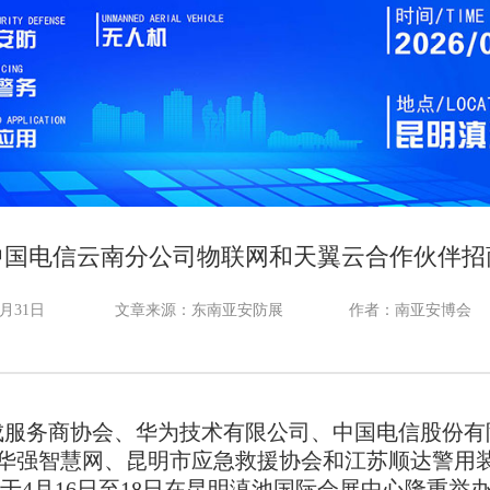
中国电信云南分公司物联网和天翼云合作伙伴招
月31日
文章来源：东南亚安防展
作者：南亚安博会
成服务商协会、华为技术有限公司、中国电信股份有
华强智慧网、昆明市应急救援协会和江苏顺达警用装
将于
4
月
16
日至
18
日在昆明滇池国际会展中心隆重举办