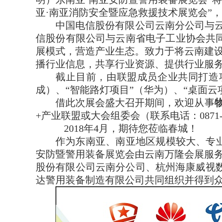
亚·南亚消防安全暨应急救援技术展览会”，
中国电信股份有限公司云南分公司与云
信股份有限公司与云南省电子工业协会共
展模式，营造产业生态。致力于将云南建
播行业信息，共享行业资源、提供行业服
截止目前，由联盟成员企业共同打造
成）、“智能路灯项目
”
（华为）、
“
桌面云
借此次展会盛大召开期间，欢迎从事
+
产业联盟或大会组委会（联系电话：
0871
2018
年
4
月，期待您莅临春城！
作为东南亚、南亚地区规模较大、专
安防暨警用装备展览会由云南万隆会展服
股份有限公司云南分公司、杭州海康威视
达警用装备制造有限公司共同组织并得到