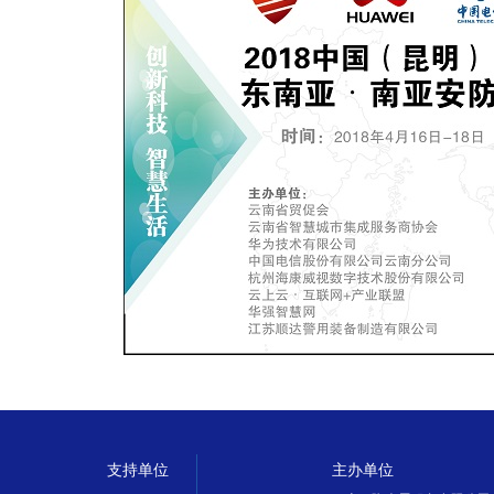
支持单位
主办单位