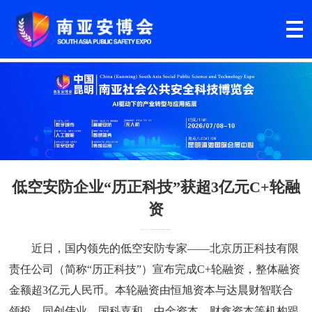
低空安防企业“历正科技”获超3亿元C+轮融
资
发布时间：2026年01月02日
文章来源：南亚社会公共安全科技博览会
作者：南亚安博会
近日，国内领先的低空安防专家——北京历正科技有限
责任公司（简称“历正科技”）宣布完成C+轮融资，整体融资
金额超3亿元人民币。本轮融资由恒旭资本与达晨财智联合
领投，同创伟业、国科嘉和、中金资本、财鑫资本等机构跟