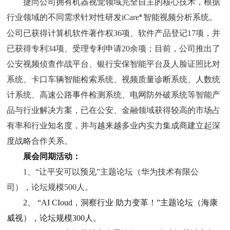
捷尚公司拥有机器视觉领域完全自主的核心技术，根据
行业领域的不同需求针对性研发
iCare
智能视频分析系统。
®
公司已获得计算机软件著作权
36
项、软件产品登记
17
项，并
已获得专利
34
项、受理专利申请
20
余项；目前，公司推出了
公安视频侦查作战平台、银行安保智能平台及人脸证照比对
系统、卡口车辆智能检索系统、视频质量诊断系统、人数统
计系统、高速公路事件检测系统、电网防外破系统等智能产
品与行业解决方案，已在公安、金融领域获得较高的市场占
有率和行业知名度，并与越来越多业内实力集成商建立起深
度战略合作关系。
展会同期活动：
1
、
“
让平安可以预见
”
主题论坛（华为技术有限公
司），
论坛规模
500
人。
2
、
“AI CIoud
，洞察行业 助力变革！
”
主题论坛（海康
威视），论坛规模
300
人。