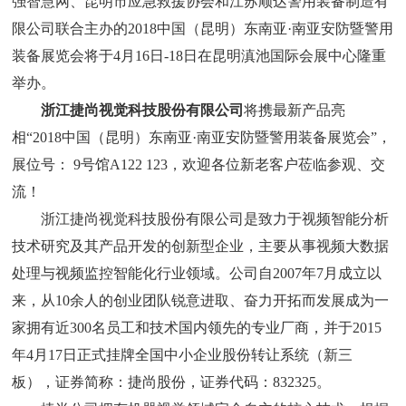
强智慧网、昆明市应急救援协会和江苏顺达警用装备制造有
限公司联合主办的
2018
中国（昆明）东南亚
·
南亚安防暨警用
装备展览会将于
4
月
16
日
-18
日在昆明滇池国际会展中心隆重
举办。
浙江捷尚视觉科技股份有限公司
将携最新产品亮
相“
2018
中国（昆明）东南亚
·
南亚安防暨警用装备展览会
”
，
展位号：
9
号馆
A122 123
，欢迎各位新老客户莅临参观、交
流！
浙江捷尚视觉科技股份有限公司是致力于视频智能分析
技术研究及其产品开发的创新型企业，主要从事视频大数据
处理与视频监控智能化行业领域。公司自
2007
年
7
月成立以
来，从
10
余人的创业团队锐意进取、奋力开拓而发展成为一
家拥有近
300
名员工和技术国内领先的专业厂商，并于
2015
年
4
月
17
日正式挂牌全国中小企业股份转让系统（新三
板），证券简称：捷尚股份，证券代码：
832325
。