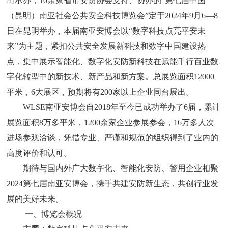
司承办，
10余家省市安防协会支持、协办的
“
第
七
届中国
（昆明）南亚社会公共安全科技博览会
”
定于
202
4年9
月
6
—
8
日
在
昆明
举办
，
本届
南亚安博会以
“
数字科技点亮平安未
来
”为主题，紧扣公共安全发展新科技和
数字中国建设
热
点
，集中展示智能
化、数字化
安防
新科技
在赋能千行百业数
字化转型中的新技术、新产品
和
新方案。
总
展览面积
12
000
平米
，
6大展区，预期将有200家以上企业同台展出
。
WLSE南亚安博会自2018年至今已成功举办了6届，累计
展览面积8万多平米，1200余家企业参展参会，16万多人次
进场参观洽谈，凭借专业、严谨和规范的组织得到了业内的
高度评价和认可。
期待与国内外广大数字化、智能化安防、警用企业相聚
2024第七届南亚安博会，携手共建安防新生态，共创行业发
展的美好未来。
一、
博览会概况