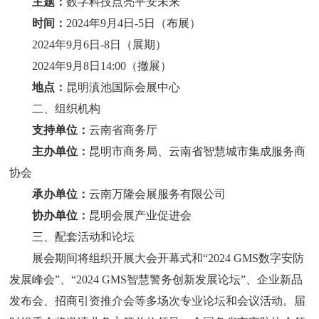
主题：
数字科技点亮平安未来
时间：
20
24
年
9
月
4日
-
5
日
（
布展
）
20
24
年
9
月
6日
-
8
日
（
展期
）
20
24
年
9
月
8日14:00
（
撤展
）
地点
：
昆明
滇池
国际会展中心
二、组织机构
支持单位：
云南省商务厅
主办单位：
昆明市商务局、
云南省智慧城市集成服务商
协会
承办单位：
云南万隆会展服务有限公司
协办单位：
昆明会展产业促进会
三、配套活动和论坛
展会期间将组织开展大会开幕式和
“2024 GMS数字安防
发展峰会
”、“
2024 GMS
智慧警务
创新发展
论坛
”、
企业新品
发布会、招商引资推介会等多场次专业论坛和会议活动。届