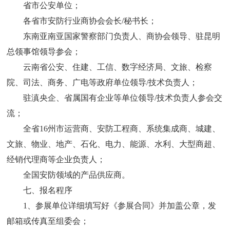
省市公安单位；
各省市安防行业商协会会长
/秘书长
；
东南亚南亚国家警察部门负责人、商协会领导、驻昆明
总领事馆领导参会；
云南省
公安、
住建、工信
、
数字经济局、文旅、
检察
院、司法
、
商务、广电等政府单位领导
/技术负责人；
驻滇央企、省属国有企业等单位领导
/技术负责人参会交
流；
全省
16州市运营商、
安防工程商、系统集成商、
城建、
文旅、
物业、地产、
石化、电力、能源、水利、大型商超、
经销代理商等
企业负责人
；
全国
安防
领域的产品
供应商
。
七、
报名程序
1、参展单位详细填写好《参展合同》并加盖公章，发
邮箱或传真至组委会；