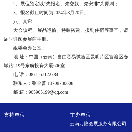
2、
展位
预定
以
“先报名、先交款、先安排”
为
原则；
3
、报名截止时间
为
2024
年
8
月
20
日。
八、其它
大会议程
、展品运输、
特装搭建、
报到住宿等事宜
，
请
届时详阅
参展商手册。
组委会办公室：
地
址：中国（云南）自由贸易试验区昆明片区官渡区春
城路
219号东航投资大厦606室
电
话：
0871-67122784
联系人：张金普
13708730608
邮
箱：
905905199@qq.com
支持单位
主办单位
云南万隆会展服务有限公司